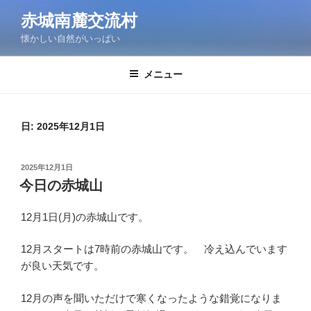
コ
赤城南麓交流村
ン
懐かしい自然がいっぱい
テ
ン
ツ
メニュー
へ
ス
キ
日:
2025年12月1日
ッ
プ
投
2025年12月1日
稿
今日の赤城山
日:
12月1日(月)の赤城山です。
12月スタートは7時前の赤城山です。 冷え込んでいます
が良い天気です。
12月の声を聞いただけで寒くなったような錯覚になりま