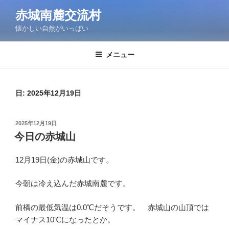
コ
赤城南麓交流村
ン
懐かしい自然がいっぱい
テ
ン
ツ
メニュー
へ
ス
キ
日:
2025年12月19日
ッ
プ
投
2025年12月19日
稿
今日の赤城山
日:
12月19日(金)の赤城山です。
今朝は冷え込んだ赤城南麓です。
前橋の最低気温は0.0℃だそうです。 赤城山の山頂では
マイナス10℃になったとか。