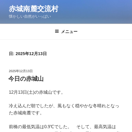
コ
赤城南麓交流村
ン
懐かしい自然がいっぱい
テ
ン
ツ
メニュー
へ
ス
キ
日:
2025年12月13日
ッ
プ
投
2025年12月13日
稿
今日の赤城山
日:
12月13日(土)の赤城山です。
冷え込んだ朝でしたが、風もなく穏やかな冬晴れとなっ
た赤城南麓です。
前橋の最低気温は0.9℃でした。 そして、最高気温は