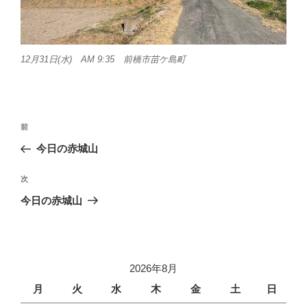
12月31日(水) AM 9:35 前橋市苗ケ島町
投
前
前
稿
の
今日の赤城山
ナ
投
ビ
稿
次
次
ゲ
の
今日の赤城山
投
ー
稿
シ
ョ
2026年8月
ン
月
火
水
木
金
土
日