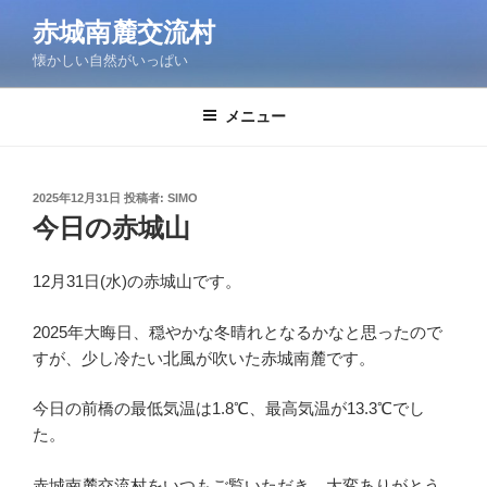
コ
赤城南麓交流村
ン
懐かしい自然がいっぱい
テ
ン
ツ
メニュー
へ
ス
キ
投
2025年12月31日
投稿者:
SIMO
稿
ッ
今日の赤城山
日:
プ
12月31日(水)の赤城山です。
2025年大晦日、穏やかな冬晴れとなるかなと思ったので
すが、少し冷たい北風が吹いた赤城南麓です。
今日の前橋の最低気温は1.8℃、最高気温が13.3℃でし
た。
赤城南麓交流村をいつもご覧いただき、大変ありがとう