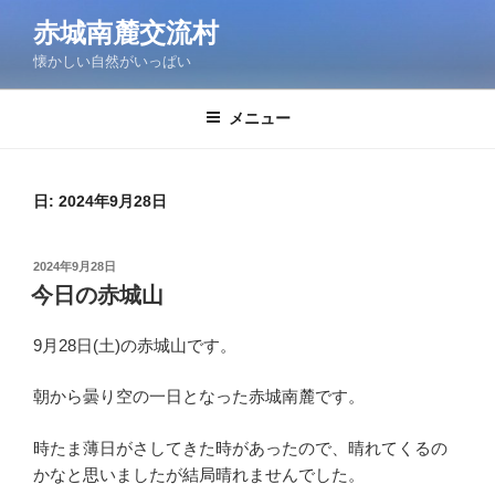
コ
赤城南麓交流村
ン
懐かしい自然がいっぱい
テ
ン
ツ
メニュー
へ
ス
キ
日:
2024年9月28日
ッ
プ
投
2024年9月28日
稿
今日の赤城山
日:
9月28日(土)の赤城山です。
朝から曇り空の一日となった赤城南麓です。
時たま薄日がさしてきた時があったので、晴れてくるの
かなと思いましたが結局晴れませんでした。