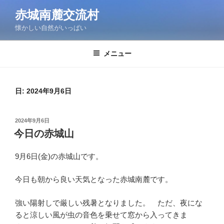
コ
赤城南麓交流村
ン
懐かしい自然がいっぱい
テ
ン
ツ
メニュー
へ
ス
キ
日:
2024年9月6日
ッ
プ
投
2024年9月6日
稿
今日の赤城山
日:
9月6日(金)の赤城山です。
今日も朝から良い天気となった赤城南麓です。
強い陽射しで厳しい残暑となりました。 ただ、夜にな
ると涼しい風が虫の音色を乗せて窓から入ってきま