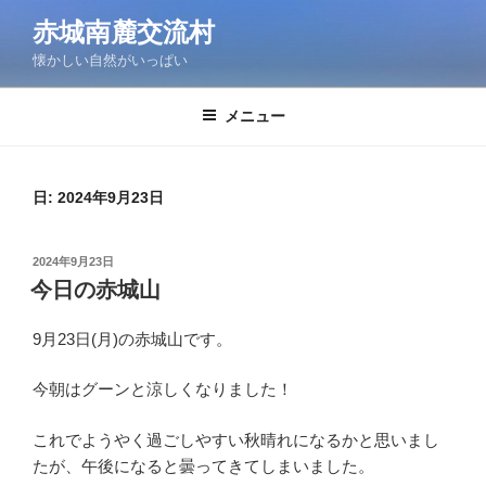
コ
赤城南麓交流村
ン
懐かしい自然がいっぱい
テ
ン
ツ
メニュー
へ
ス
キ
日:
2024年9月23日
ッ
プ
投
2024年9月23日
稿
今日の赤城山
日:
9月23日(月)の赤城山です。
今朝はグーンと涼しくなりました！
これでようやく過ごしやすい秋晴れになるかと思いまし
たが、午後になると曇ってきてしまいました。