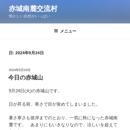
コ
赤城南麓交流村
ン
懐かしい自然がいっぱい
テ
ン
ツ
メニュー
へ
ス
キ
日:
2024年9月24日
ッ
プ
投
2024年9月24日
稿
今日の赤城山
日:
9月24日(火)の赤城山です。
日が昇る前、寒さで目が覚めてしまいました。
暑さ寒さも彼岸までのとおり、一気に秋になった赤城南
麓です。 あまりにもいきなりなので、涼しいを超えて