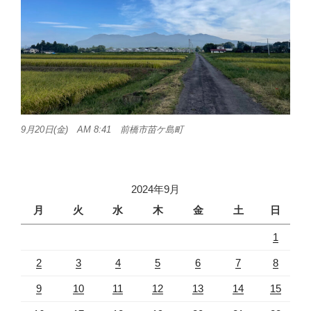
9月20日(金) AM 8:41 前橋市苗ケ島町
2024年9月
月
火
水
木
金
土
日
1
2
3
4
5
6
7
8
9
10
11
12
13
14
15