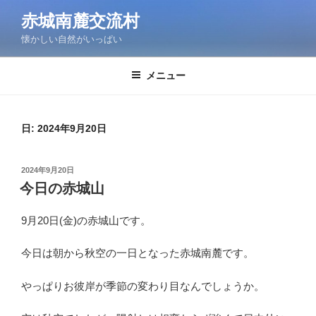
コ
赤城南麓交流村
ン
懐かしい自然がいっぱい
テ
ン
ツ
メニュー
へ
ス
キ
日:
2024年9月20日
ッ
プ
投
2024年9月20日
稿
今日の赤城山
日:
9月20日(金)の赤城山です。
今日は朝から秋空の一日となった赤城南麓です。
やっぱりお彼岸が季節の変わり目なんでしょうか。