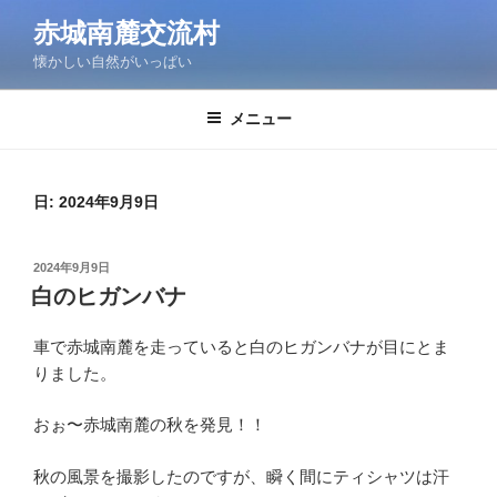
コ
赤城南麓交流村
ン
懐かしい自然がいっぱい
テ
ン
ツ
メニュー
へ
ス
キ
日:
2024年9月9日
ッ
プ
投
2024年9月9日
稿
白のヒガンバナ
日:
車で赤城南麓を走っていると白のヒガンバナが目にとま
りました。
おぉ〜赤城南麓の秋を発見！！
秋の風景を撮影したのですが、瞬く間にティシャツは汗