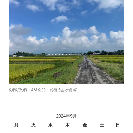
9月9日(月) AM 9:33 前橋市苗ケ島町
2024年9月
月
火
水
木
金
土
日