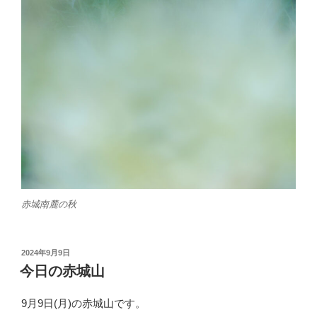
赤城南麓の秋
投
2024年9月9日
稿
今日の赤城山
日:
9月9日(月)の赤城山です。