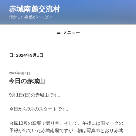
コ
赤城南麓交流村
ン
懐かしい自然がいっぱい
テ
ン
ツ
メニュー
へ
ス
キ
日:
2024年9月1日
ッ
プ
投
2024年9月1日
稿
今日の赤城山
日:
9月1日(日)の赤城山です。
今日から9月のスタートです。
台風10号の影響で曇り空、そして、午後には雨マークの
予報が出ていた赤城南麓ですが、朝は写真のとおり赤城