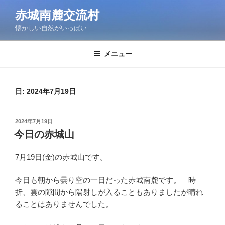
コ
赤城南麓交流村
ン
懐かしい自然がいっぱい
テ
ン
ツ
メニュー
へ
ス
キ
日:
2024年7月19日
ッ
プ
投
2024年7月19日
稿
今日の赤城山
日:
7月19日(金)の赤城山です。
今日も朝から曇り空の一日だった赤城南麓です。 時
折、雲の隙間から陽射しが入ることもありましたが晴れ
ることはありませんでした。