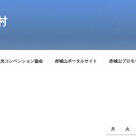
村
観光コンベンション協会
赤城山ポータルサイト
赤城山プロモ
月
火