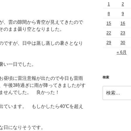
1
2
8
9
が、雲の隙間から青空が見えてきたので
15
16
そのまま曇り空となりました。
22
23
29
30
のですが、日中は蒸し蒸しの暑さとなり
« 6月
暑い一日でした。
検索
お昼頃に雷注意報が出たので今日も雷雨
、午後3時過ぎに雨が降ってきましたがす
検
ませんでした。 良かった！
索:
出ています。 もしかしたら40℃を超え
な日になりそうです。