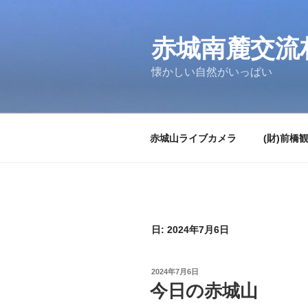
コ
ン
テ
赤城南麓交流
ン
懐かしい自然がいっぱい
ツ
へ
ス
キ
赤城山ライブカメラ
(財)前橋
ッ
プ
日:
2024年7月6日
投
2024年7月6日
稿
今日の赤城山
日: