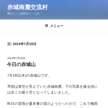
コ
赤城南麓交流村
ン
懐かしい自然がいっぱい
テ
ン
ツ
メニュー
へ
ス
キ
日:
2024年7月18日
ッ
プ
投
2024年7月18日
稿
今日の赤城山
日:
7月18日(木)の赤城山です。
早朝は青空が見えていた赤城南麓、下の写真を撮る頃に
は全くの曇り空となってしまいました。
昨日の雷雨が夏本番の雷のようだったので、これで梅雨