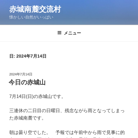
コ
赤城南麓交流村
ン
懐かしい自然がいっぱい
テ
ン
ツ
メニュー
へ
ス
キ
日:
2024年7月14日
ッ
プ
投
2024年7月14日
稿
今日の赤城山
日:
7月14日(日)の赤城山です。
三連休の二日目の日曜日、残念ながら雨となってしまっ
た赤城南麓です。
朝は曇り空でした。 予報では午前中から雨で見事に的