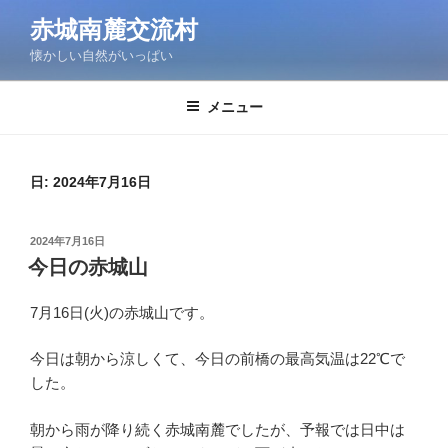
コ
赤城南麓交流村
ン
懐かしい自然がいっぱい
テ
ン
ツ
メニュー
へ
ス
キ
日:
2024年7月16日
ッ
プ
投
2024年7月16日
稿
今日の赤城山
日:
7月16日(火)の赤城山です。
今日は朝から涼しくて、今日の前橋の最高気温は22℃で
した。
朝から雨が降り続く赤城南麓でしたが、予報では日中は