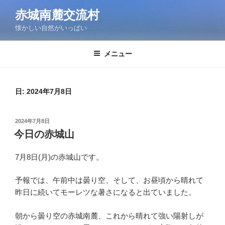
コ
赤城南麓交流村
ン
懐かしい自然がいっぱい
テ
ン
ツ
メニュー
へ
ス
キ
日:
2024年7月8日
ッ
プ
投
2024年7月8日
稿
今日の赤城山
日:
7月8日(月)の赤城山です。
予報では、午前中は曇り空、そして、お昼頃から晴れて
昨日に続いてモーレツな暑さになると出ていました。
朝から曇り空の赤城南麓、これから晴れて強い陽射しが