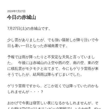
投
2024年7月27日
稿
今日の赤城山
日:
7月27日(土)の赤城山です。
少し雲がありましたが、でも強い陽射しが降り注いで今
日も暑い一日となった赤城南麓です。
予報では雨が降ったりと不安定な天気と言っていまし
た。 午後には赤城山の上空や西の空、南の空、東の空
に積乱雲がモクモクと出てきて、今にもゲリラ雷雨が来
そうでしたが、結局雨は降らずじまいでした。
ゲリラ雷雨ですから、どこか近くでは降っていたのかも
しれませんが・・・？
おかげで今夜は寝苦しい夜になるかもしれませんが、そ
んな時はTVでパリオリンピック観戦でしょうかね⁈ やっ