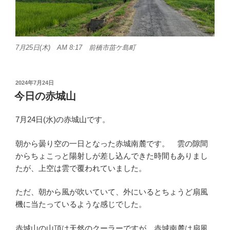
7月25日(木) AM 8:17 前橋市苗ケ島町
投
2024年7月24日
稿
今日の赤城山
日:
7月24日(水)の赤城山です。
朝から曇り空の一日となった赤城南麓です。 雲の隙間
からちょこっと陽射しが差し込んできた時間もありまし
たが、上空は雲で覆われていました。
ただ、朝から風が吹いていて、外にいるとちょうど扇風
機に当たっているような感じでした。
赤城山の山頂は天然のクーラーですが、赤城南麓は扇風