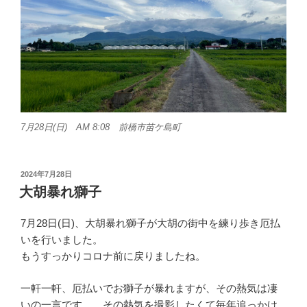
7月28日(日) AM 8:08 前橋市苗ケ島町
投
2024年7月28日
稿
大胡暴れ獅子
日:
7月28日(日)、大胡暴れ獅子が大胡の街中を練り歩き厄払
いを行いました。
もうすっかりコロナ前に戻りましたね。
一軒一軒、厄払いでお獅子が暴れますが、その熱気は凄
いの一言です。 その熱気を撮影したくて毎年追っかけ