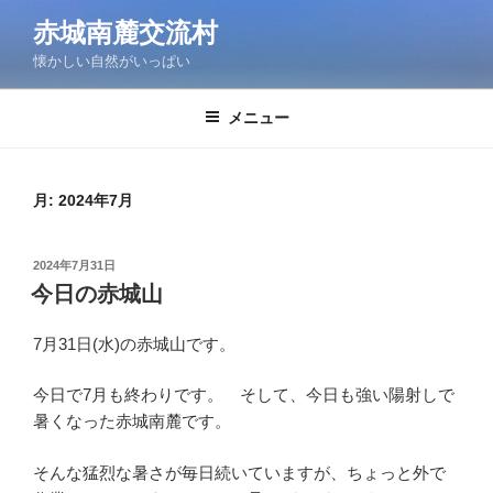
コ
赤城南麓交流村
ン
懐かしい自然がいっぱい
テ
ン
ツ
メニュー
へ
ス
キ
月:
2024年7月
ッ
プ
投
2024年7月31日
稿
今日の赤城山
日:
7月31日(水)の赤城山です。
今日で7月も終わりです。 そして、今日も強い陽射しで
暑くなった赤城南麓です。
そんな猛烈な暑さが毎日続いていますが、ちょっと外で