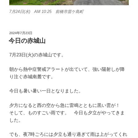
7月24日(水) AM 10:25 前橋市苗ケ島町
投
2024年7月23日
稿
今日の赤城山
日:
7月23日(火)の赤城山です。
朝から熱中症警戒アラートが出ていて、強い陽射しが降
り注ぐ赤城南麓です。
今日も暑い暑い一日となりました。
夕方になると西の空から急に雷鳴とともに黒い雲が！
そして、ものすごい雨です。 今日も夕立がやってきま
した。
でも、夜7時ごろには夕立も通り過ぎて雨は上がってくれ