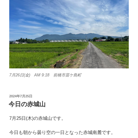
7月26日(金) AM 9:18 前橋市苗ケ島町
投
2024年7月25日
稿
今日の赤城山
日:
7月25日(木)の赤城山です。
今日も朝から曇り空の一日となった赤城南麓です。