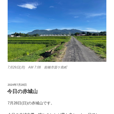
7月29日(月) AM 7:08 前橋市苗ケ島町
投
2024年7月28日
稿
今日の赤城山
日:
7月28日(日)の赤城山です。