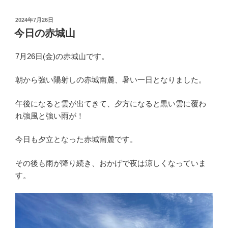
投
2024年7月26日
稿
今日の赤城山
日:
7月26日(金)の赤城山です。
朝から強い陽射しの赤城南麓、暑い一日となりました。
午後になると雲が出てきて、夕方になると黒い雲に覆わ
れ強風と強い雨が！
今日も夕立となった赤城南麓です。
その後も雨が降り続き、おかげで夜は涼しくなっていま
す。