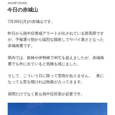
投
2024年7月29日
稿
今日の赤城山
日:
7月29日(月)の赤城山です。
昨日から熱中症警戒アラートが出されている群馬県です
が、予報通り朝から猛烈な陽射しでヤバイ暑さとなった
赤城南麓です。
県内では、館林や伊勢崎で40℃を超えましたが、赤城南
麓でも外に出ていると危険を感じました。
そして、こういう日に限って雷雨がありません。 夜に
なっても窓を開ければ熱風が入ってきます。
昼間だけでなく夜も熱中症対策が必要です。