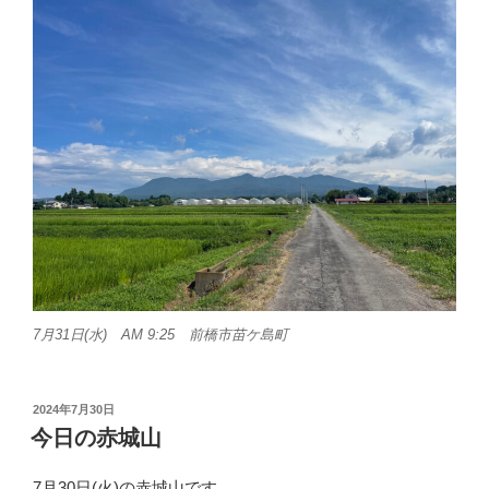
7月31日(水) AM 9:25 前橋市苗ケ島町
投
2024年7月30日
稿
今日の赤城山
日:
7月30日(火)の赤城山です。