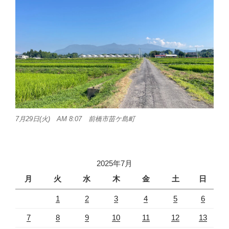
7月29日(火) AM 8:07 前橋市苗ケ島町
2025年7月
月
火
水
木
金
土
日
1
2
3
4
5
6
7
8
9
10
11
12
13