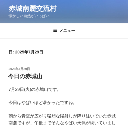
コ
赤城南麓交流村
ン
懐かしい自然がいっぱい
テ
ン
ツ
メニュー
へ
ス
キ
日:
2025年7月29日
ッ
プ
投
2025年7月29日
稿
今日の赤城山
日:
7月29日(火)の赤城山です。
今日はやばいほど暑かったですね。
朝から青空が広がり猛烈な陽射しが降り注いでいた赤城
南麓ですが、午後までそんなやばい天気が続いていまし