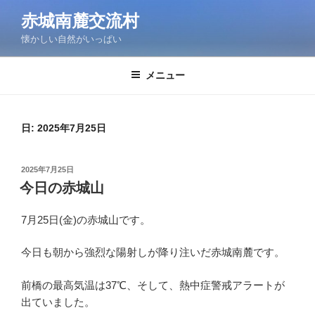
コ
赤城南麓交流村
ン
懐かしい自然がいっぱい
テ
ン
ツ
メニュー
へ
ス
キ
日:
2025年7月25日
ッ
プ
投
2025年7月25日
稿
今日の赤城山
日:
7月25日(金)の赤城山です。
今日も朝から強烈な陽射しが降り注いだ赤城南麓です。
前橋の最高気温は37℃、そして、熱中症警戒アラートが
出ていました。