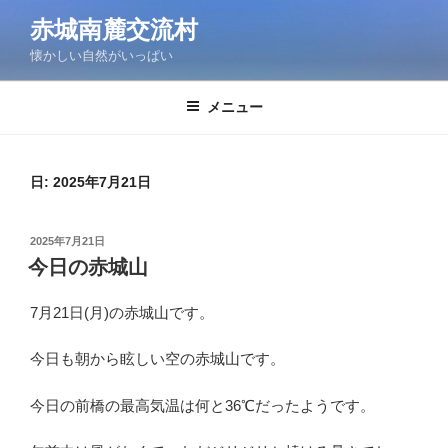
コ
赤城南麓交流村
ン
懐かしい自然がいっぱい
テ
ン
ツ
メニュー
へ
ス
キ
日:
2025年7月21日
ッ
プ
投
2025年7月21日
稿
今日の赤城山
日:
7月21日(月)の赤城山です。
今日も朝から眩しい空の赤城山です。
今日の前橋の最高気温は何と36℃だったようです。