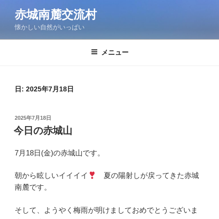
コ
赤城南麓交流村
ン
懐かしい自然がいっぱい
テ
ン
ツ
メニュー
へ
ス
キ
日:
2025年7月18日
ッ
プ
投
2025年7月18日
稿
今日の赤城山
日:
7月18日(金)の赤城山です。
朝から眩しいイイイイ
夏の陽射しが戻ってきた赤城
南麓です。
そして、ようやく梅雨が明けましておめでとうございま