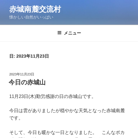
コ
赤城南麓交流村
ン
懐かしい自然がいっぱい
テ
ン
ツ
メニュー
へ
ス
キ
日:
2023年11月23日
ッ
プ
投
2023年11月23日
稿
今日の赤城山
日:
11月23日(木)勤労感謝の日の赤城山です。
今日は雲がありましたが穏やかな天気となった赤城南麓
です。
そして、今日も暖かな一日となりました。 こんなポカ