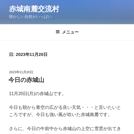
コ
赤城南麓交流村
ン
懐かしい自然がいっぱい
テ
ン
ツ
メニュー
へ
ス
キ
日:
2023年11月20日
ッ
プ
投
2023年11月20日
稿
今日の赤城山
日:
11月20日(月)の赤城山です。
今日も朝から青空の広がる良い天気・・・と言いたいと
ころですが、今日も強い風が吹いた赤城南麓です。
さらに、今日の午前中から赤城山の上空に雪雲が出てき