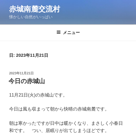
コ
赤城南麓交流村
ン
懐かしい自然がいっぱい
テ
ン
ツ
メニュー
へ
ス
キ
日:
2023年11月21日
ッ
プ
投
2023年11月21日
稿
今日の赤城山
日:
11月21日(火)の赤城山です。
今日は風も収まって朝から快晴の赤城南麓です。
朝は寒かったですが日中は暖かくなり、まさしく小春日
和です。 つい、居眠りが出てしまうほどです。