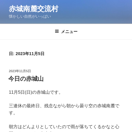
コ
赤城南麓交流村
ン
懐かしい自然がいっぱい
テ
ン
ツ
メニュー
へ
ス
キ
日:
2023年11月5日
ッ
プ
投
2023年11月5日
稿
今日の赤城山
日:
11月5日(日)の赤城山です。
三連休の最終日、残念ながら朝から曇り空の赤城南麓で
す。
朝方はどんよりとしていたので雨が落ちてくるかなと心