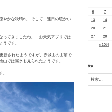
6
7
穏やかな秋晴れ、そして、連日の暖かい
13
14
20
21
27
28
なってきましたね。 お天気アプリでは
ようです。
« 10月
が更新されたようですが、赤城山の山頂で
檜山では霧氷も見られたようです。
検索
す。
検
索: