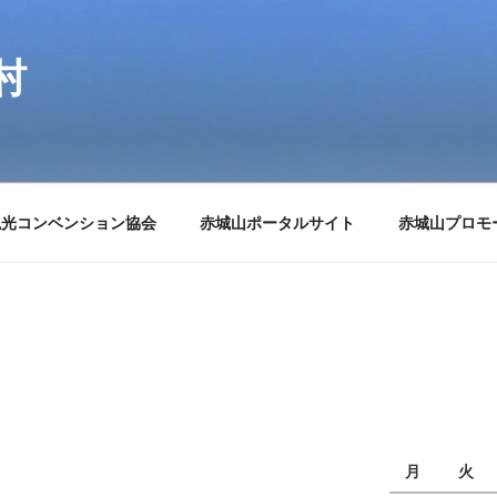
村
観光コンベンション協会
赤城山ポータルサイト
赤城山プロモ
月
火