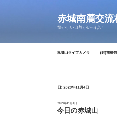
コ
ン
テ
赤城南麓交流
ン
懐かしい自然がいっぱい
ツ
へ
ス
キ
赤城山ライブカメラ
(財)前橋
ッ
プ
日:
2023年11月4日
投
2023年11月4日
稿
今日の赤城山
日: