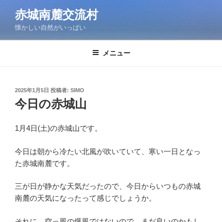
コ
赤城南麓交流村
ン
懐かしい自然がいっぱい
テ
ン
ツ
メニュー
へ
ス
キ
投
2025年1月5日
投稿者:
SIMO
稿
ッ
今日の赤城山
日:
プ
1月4日(土)の赤城山です。
今日は朝から冷たい北風が吹いていて、寒い一日となっ
た赤城南麓です。
三が日が静かな天気だったので、今日からいつもの赤城
南麓の天気になったって感じでしょうか。
それに、空っ風の爆風ではないので、まだ良いのかもし