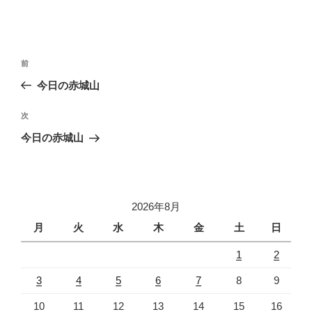
投
前
前
稿
の
今日の赤城山
ナ
投
ビ
稿
次
次
ゲ
の
今日の赤城山
投
ー
稿
シ
ョ
2026年8月
ン
月
火
水
木
金
土
日
1
2
3
4
5
6
7
8
9
10
11
12
13
14
15
16