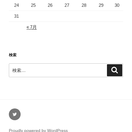
24
25
26
27
28
29
30
31
« 7月
検索
検
検
索
索:
Twitter
Proudly powered by WordPress