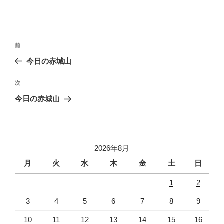
投
前
前
稿
の
今日の赤城山
ナ
投
ビ
稿
次
次
ゲ
の
今日の赤城山
投
ー
稿
シ
ョ
2026年8月
ン
月
火
水
木
金
土
日
1
2
3
4
5
6
7
8
9
10
11
12
13
14
15
16