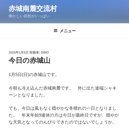
コ
赤城南麓交流村
ン
懐かしい自然がいっぱい
テ
ン
ツ
メニュー
へ
ス
キ
投
2025年1月5日
投稿者:
SIMO
稿
ッ
今日の赤城山
日:
プ
1月5日(日)の赤城山です。
今朝も冷え込んだ赤城南麓です。 外に出た途端シャキ
ーンとなりました。
でも、今日は風もなく穏やかな冬晴れの一日となりまし
た。 年末年始9連休の方は今日が最終日ですが、穏やか
な天気となってのんびりできたのではないでしょうか。