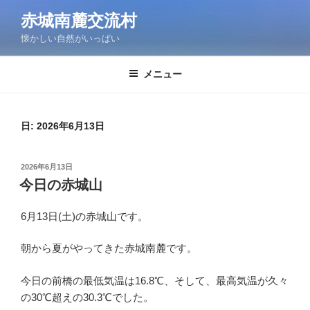
コ
赤城南麓交流村
ン
懐かしい自然がいっぱい
テ
ン
ツ
メニュー
へ
ス
キ
日:
2026年6月13日
ッ
プ
投
2026年6月13日
稿
今日の赤城山
日:
6月13日(土)の赤城山です。
朝から夏がやってきた赤城南麓です。
今日の前橋の最低気温は16.8℃、そして、最高気温が久々
の30℃超えの30.3℃でした。