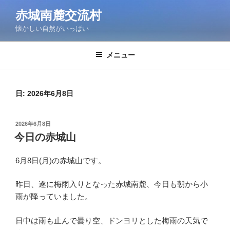
コ
赤城南麓交流村
ン
懐かしい自然がいっぱい
テ
ン
ツ
メニュー
へ
ス
キ
日:
2026年6月8日
ッ
プ
投
2026年6月8日
稿
今日の赤城山
日:
6月8日(月)の赤城山です。
昨日、遂に梅雨入りとなった赤城南麓、今日も朝から小
雨が降っていました。
日中は雨も止んで曇り空、ドンヨリとした梅雨の天気で