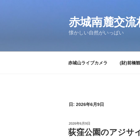
コ
ン
テ
赤城南麓交流
ン
懐かしい自然がいっぱい
ツ
へ
ス
キ
赤城山ライブカメラ
(財)前橋
ッ
プ
日:
2026年6月9日
投
2026年6月9日
稿
荻窪公園のアジサ
日: