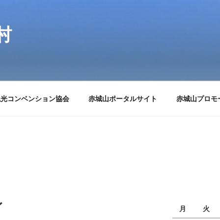
村
観光コンベンション協会
赤城山ポータルサイト
赤城山プロモ
イ
月
火