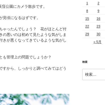
1
2
で荻窪公園にカメラ散歩です。
8
9
が見頃になるはずです。
15
16
22
23
ちゃったんでしょう？ 花がほとんど付
29
30
きの悪いのは初めて見たような気がしま
付きが悪くなってきているような気がし
« 5月
とも管理上の問題でしょうか？
検索
ですから、しっかりと調べてみてはどう
検
索: