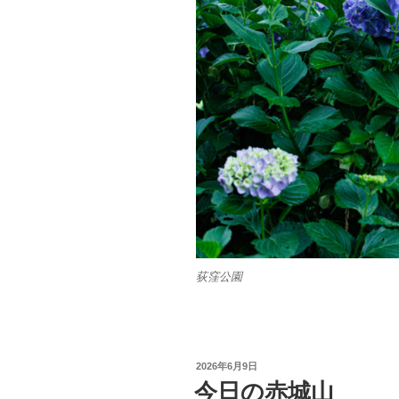
荻窪公園
投
2026年6月9日
稿
今日の赤城山
日: