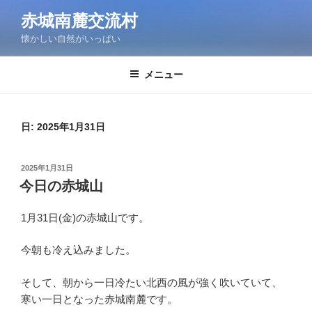
コ
赤城南麓交流村
ン
懐かしい自然がいっぱい
テ
ン
ツ
メニュー
へ
ス
キ
日:
2025年1月31日
ッ
プ
投
2025年1月31日
稿
今日の赤城山
日:
1月31日(金)の赤城山です。
今朝も冷え込みました。
そして、朝から一日冷たい北西の風が強く吹いていて、
寒い一日となった赤城南麓です。