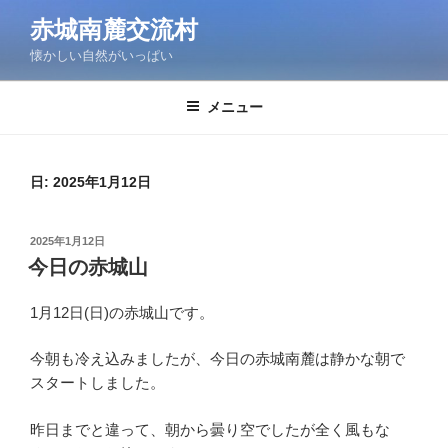
コ
赤城南麓交流村
ン
懐かしい自然がいっぱい
テ
ン
ツ
メニュー
へ
ス
キ
日:
2025年1月12日
ッ
プ
投
2025年1月12日
稿
今日の赤城山
日:
1月12日(日)の赤城山です。
今朝も冷え込みましたが、今日の赤城南麓は静かな朝で
スタートしました。
昨日までと違って、朝から曇り空でしたが全く風もな