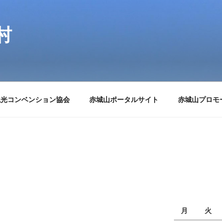
村
観光コンベンション協会
赤城山ポータルサイト
赤城山プロモ
月
火