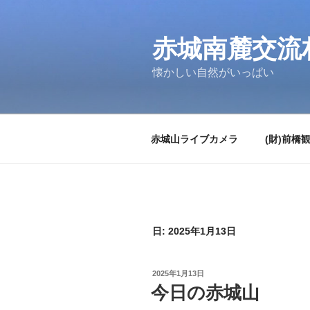
コ
ン
テ
赤城南麓交流
ン
懐かしい自然がいっぱい
ツ
へ
ス
キ
赤城山ライブカメラ
(財)前橋
ッ
プ
日:
2025年1月13日
投
2025年1月13日
稿
今日の赤城山
日: