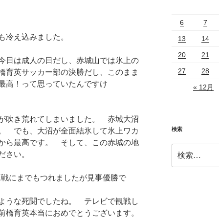
6
7
も冷え込みました。
13
14
20
21
今日は成人の日だし、赤城山では氷上の
27
28
橋育英サッカー部の決勝だし、このまま
最高！って思っていたんですけ
« 12月
が吹き荒れてしまいました。 赤城大沼
検索
。 でも、大沼が全面結氷して氷上ワカ
から最高です。 そして、この赤城の地
検
ださい。
索:
K戦にまでもつれましたが見事優勝で
ような死闘でしたね。 テレビで観戦し
前橋育英本当におめでとうございます。