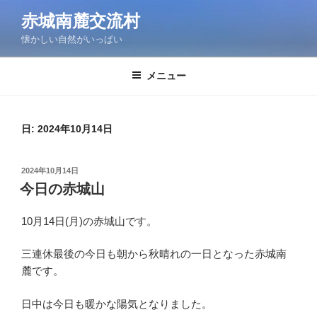
コ
赤城南麓交流村
ン
懐かしい自然がいっぱい
テ
ン
ツ
メニュー
へ
ス
キ
日:
2024年10月14日
ッ
プ
投
2024年10月14日
稿
今日の赤城山
日:
10月14日(月)の赤城山です。
三連休最後の今日も朝から秋晴れの一日となった赤城南
麓です。
日中は今日も暖かな陽気となりました。