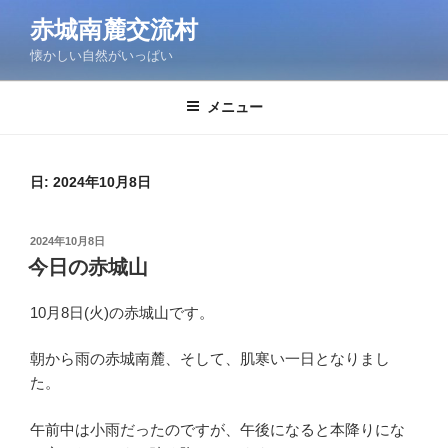
コ
赤城南麓交流村
ン
懐かしい自然がいっぱい
テ
ン
ツ
メニュー
へ
ス
キ
日:
2024年10月8日
ッ
プ
投
2024年10月8日
稿
今日の赤城山
日:
10月8日(火)の赤城山です。
朝から雨の赤城南麓、そして、肌寒い一日となりまし
た。
午前中は小雨だったのですが、午後になると本降りにな