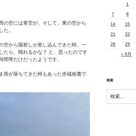
1
7
8
西の空には青空が、そして、東の空から
14
15
した。
21
22
28
29
の空から陽射しが差し込んできた時、一
したら、晴れるかな？ と、思ったのです
« 9月
時間帯だけだったようです。
ま雨が落ちてきた時もあった赤城南麓で
検索
検
索: