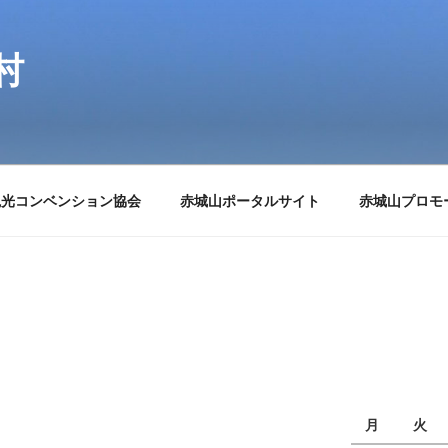
村
観光コンベンション協会
赤城山ポータルサイト
赤城山プロモ
月
火