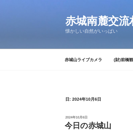
コ
ン
テ
赤城南麓交流
ン
懐かしい自然がいっぱい
ツ
へ
ス
キ
赤城山ライブカメラ
(財)前橋
ッ
プ
日:
2024年10月6日
投
2024年10月6日
稿
今日の赤城山
日: