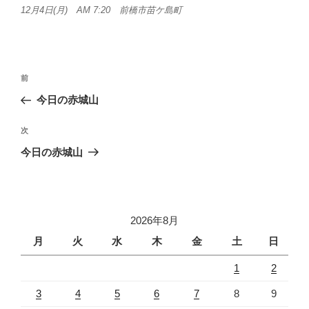
12月4日(月) AM 7:20 前橋市苗ケ島町
投
前
前
稿
の
今日の赤城山
ナ
投
ビ
稿
次
次
ゲ
の
今日の赤城山
投
ー
稿
シ
ョ
2026年8月
ン
月
火
水
木
金
土
日
1
2
3
4
5
6
7
8
9