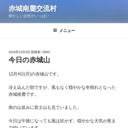
コ
赤城南麓交流村
ン
懐かしい自然がいっぱい
テ
ン
ツ
メニュー
へ
ス
キ
投
2023年12月4日
投稿者:
SIMO
稿
ッ
今日の赤城山
日:
プ
12月4日(月)の赤城山です。
冷え込んだ朝ですが、風もなく穏やかな冬晴れとなった
赤城南麓です。
南の山並みに富士山も見ていました。
今日は午後になっても風は吹かず、穏やかな天気が夜ま
で続いています。