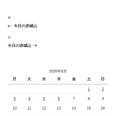
投
前
前
稿
の
今日の赤城山
ナ
投
ビ
稿
次
次
ゲ
の
今日の赤城山
投
ー
稿
シ
ョ
2026年8月
ン
月
火
水
木
金
土
日
1
2
3
4
5
6
7
8
9
10
11
12
13
14
15
16