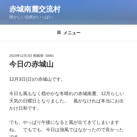
コ
赤城南麓交流村
ン
懐かしい自然がいっぱい
テ
ン
ツ
メニュー
へ
ス
キ
投
2023年12月3日
投稿者:
SIMO
稿
ッ
今日の赤城山
日:
プ
12月3日(日)の赤城山です。
今日も風もなく穏やかな冬晴れの赤城南麓、12月らしい
天気の日曜日となりました。 風がなければ本当にお出
かけ日和です。
でも、やっぱり午後になると風が出てきてしまいます
ね。 でもでも、今日は強風ではなかったので良かった
です。