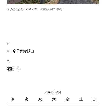
3月20日(金) AM 7:11 前橋市苗ケ島町
投
前
前
稿
の
今日の赤城山
ナ
投
ビ
稿
次
次
ゲ
の
花桃
投
ー
稿
シ
ョ
2026年8月
ン
月
火
水
木
金
土
日