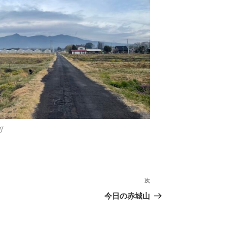
町
次
次
の
今日の赤城山
投
稿