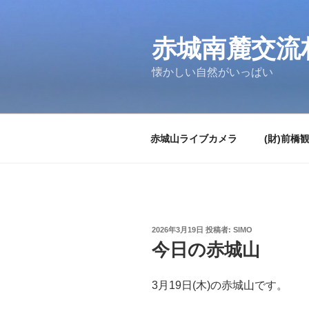
コ
ン
テ
赤城南麓交流
ン
懐かしい自然がいっぱい
ツ
へ
ス
キ
赤城山ライブカメラ
(財)前橋
ッ
プ
投
2026年3月19日
投稿者:
SIMO
稿
今日の赤城山
日:
3月19日(木)の赤城山です。