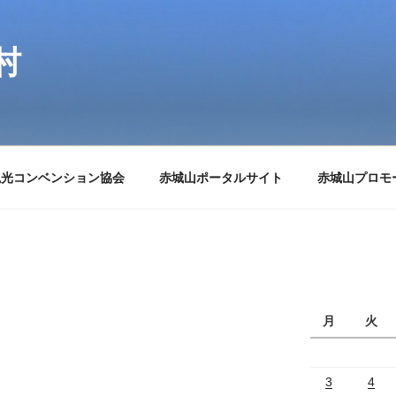
村
観光コンベンション協会
赤城山ポータルサイト
赤城山プロモ
月
火
3
4