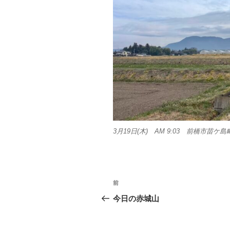
3月19日(木) AM 9:03 前橋市苗ケ島
投
前
前
稿
の
今日の赤城山
投
ナ
稿