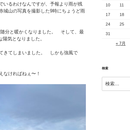
でいるわけなんですが、予報より雨が残
10
11
赤城山の写真を撮影した9時にちょうど雨
17
18
24
25
℃と随分と暖かくなりました。 そして、最
31
かな陽気となりました。
« 7月
てきてしまいました。 しかも強風で
検索
えなければねぇ〜！
検
索: