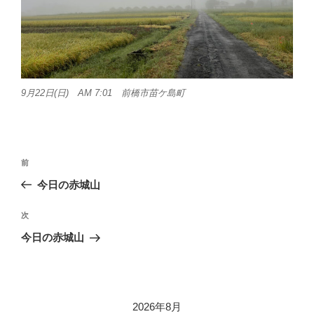
9月22日(日) AM 7:01 前橋市苗ケ島町
投
前
前
稿
の
今日の赤城山
ナ
投
ビ
稿
次
次
ゲ
の
今日の赤城山
投
ー
稿
シ
ョ
2026年8月
ン