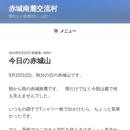
コ
赤城南麓交流村
ン
懐かしい自然がいっぱい
テ
ン
ツ
メニュー
へ
ス
キ
投
2024年9月22日
投稿者:
SIMO
稿
ッ
今日の赤城山
日:
プ
9月22日(日)、秋分の日の赤城山です。
朝から雨の赤城南麓です。 雨だけでなく今朝は霧で何
も見えませんでした。
いつもの調子でTシャツ一枚で出かけたら、ちょっと肌寒
かったです。
でも、予報ではこのあと30℃を超えるはず・・・本当か