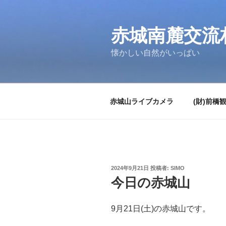
コ
ン
テ
赤城南麓交流
ン
懐かしい自然がいっぱい
ツ
へ
ス
キ
赤城山ライブカメラ
(財)前橋
ッ
プ
投
2024年9月21日
投稿者:
SIMO
稿
今日の赤城山
日:
9月21日(土)の赤城山です。