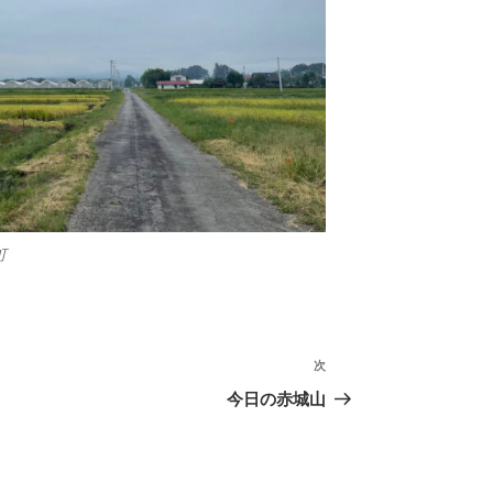
町
次
次
の
今日の赤城山
投
稿