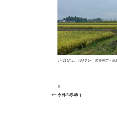
9月21日(土) AM 8:57 前橋市苗ケ島
投
前
前
稿
の
今日の赤城山
投
ナ
稿
ビ