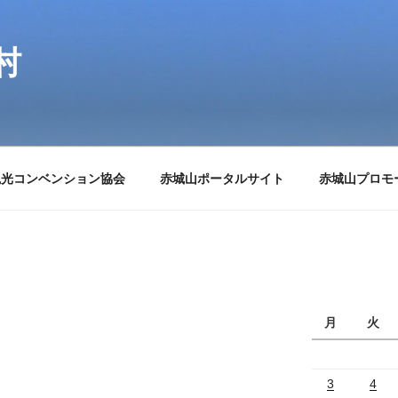
村
観光コンベンション協会
赤城山ポータルサイト
赤城山プロモ
月
火
3
4