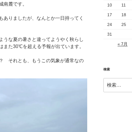
城南麓です。
10
11
17
18
もありましたが、なんとか一日持ってく
24
25
31
ような夏の暑さと違ってようやく秋らし
« 7月
はまた30℃を超える予報が出ています。
？ それとも、もうこの気象が通常なの
検索
検
索: