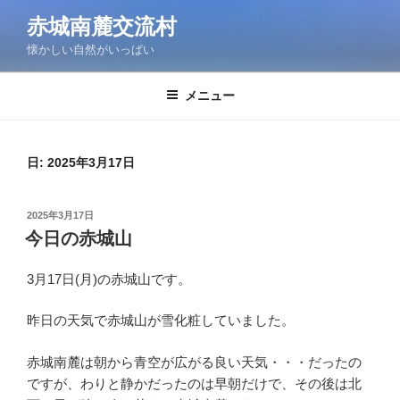
コ
赤城南麓交流村
ン
懐かしい自然がいっぱい
テ
ン
ツ
メニュー
へ
ス
キ
日:
2025年3月17日
ッ
プ
投
2025年3月17日
稿
今日の赤城山
日:
3月17日(月)の赤城山です。
昨日の天気で赤城山が雪化粧していました。
赤城南麓は朝から青空が広がる良い天気・・・だったの
ですが、わりと静かだったのは早朝だけで、その後は北