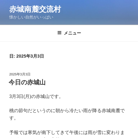
コ
赤城南麓交流村
ン
懐かしい自然がいっぱい
テ
ン
ツ
メニュー
へ
ス
キ
日:
2025年3月3日
ッ
プ
投
2025年3月3日
稿
今日の赤城山
日:
3月3日(月)の赤城山です。
桃の節句だというのに朝から冷たい雨が降る赤城南麓で
す。
予報では寒気が南下してきて午後には雨が雪に変わりま