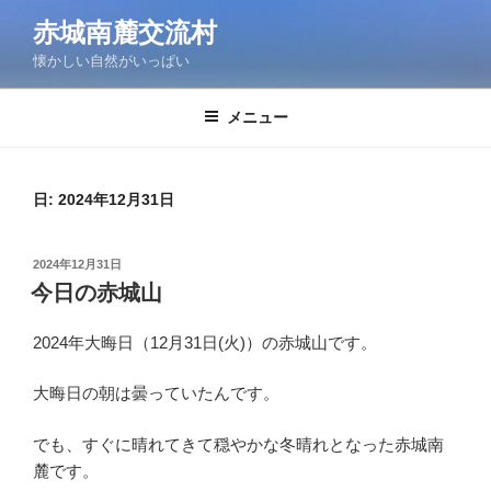
コ
赤城南麓交流村
ン
懐かしい自然がいっぱい
テ
ン
ツ
メニュー
へ
ス
キ
日:
2024年12月31日
ッ
プ
投
2024年12月31日
稿
今日の赤城山
日:
2024年大晦日（12月31日(火)）の赤城山です。
大晦日の朝は曇っていたんです。
でも、すぐに晴れてきて穏やかな冬晴れとなった赤城南
麓です。