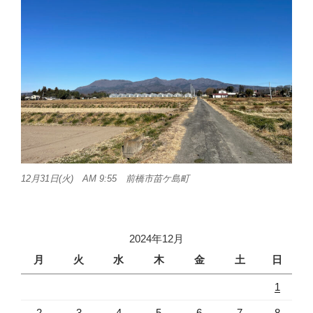
12月31日(火) AM 9:55 前橋市苗ケ島町
2024年12月
月
火
水
木
金
土
日
1
2
3
4
5
6
7
8