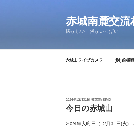
コ
ン
テ
赤城南麓交流
ン
懐かしい自然がいっぱい
ツ
へ
ス
キ
赤城山ライブカメラ
(財)前橋
ッ
プ
投
2024年12月31日
投稿者:
SIMO
稿
今日の赤城山
日:
2024年大晦日（12月31日(火