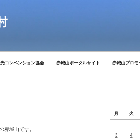
村
観光コンベンション協会
赤城山ポータルサイト
赤城山プロモ
月
火
)）の赤城山です。
3
4