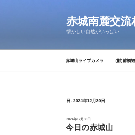
コ
ン
テ
赤城南麓交流
ン
懐かしい自然がいっぱい
ツ
へ
ス
キ
赤城山ライブカメラ
(財)前橋
ッ
プ
日:
2024年12月30日
投
2024年12月30日
稿
今日の赤城山
日: