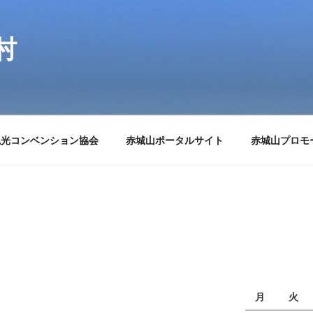
村
観光コンベンション協会
赤城山ポータルサイト
赤城山プロモ
月
火