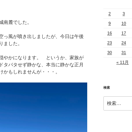
2
3
城南麓でした。
9
10
16
17
空っ風が噴き出しましたが、今日は午後
23
24
りました。
30
31
穏やかになります。 というか、家族が
« 11月
ドタバタせず静かな、本当に静かな正月
けかもしれませんが・・・。
検索
検
索: